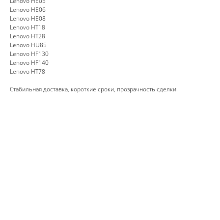
Lenovo HE05
Lenovo HE06
Lenovo HE08
Lenovo HT18
Lenovo HT28
Lenovo HU85
Lenovo HF130
Lenovo HF140
Lenovo HT78
Стабильная доставка, короткие сроки, прозрачность сделки.